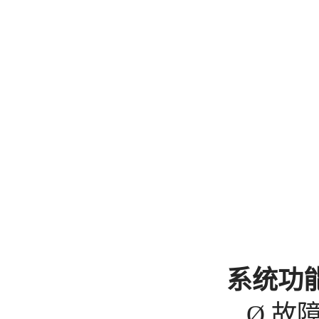
系统功
Ø
故