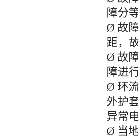
障分
Ø
故
距，故
Ø
故
障进
Ø
环
外护
异常
Ø
当