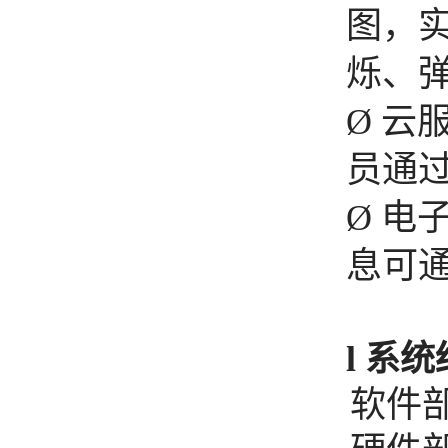
图，
烁、
Ø
云
员通
Ø
电
息可
l
系统
软件