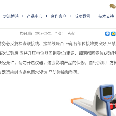
走进博鸿
产品中心
合作客户
成功案例
技术支持
电缆故障测试仪使用注
发布日期：
2019-02-21
作者：
点击：
请务必反复检查联接线、接地线是否正确,各部位接地要良好,严
每次试验后,应将升压电位器回到零位(粗调、细调都回零位),按
未经允许，请勿开启仪器，这会影响产品的保修。自行拆卸厂方
仪器运输时应避免雨水浸蚀,严防碰撞和坠落。