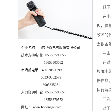
低压
在电
现，依
故障的
会很困
企业名称：山东博鸿电气股份有限公司
冲击
技术支持电话：0533-3593055
在对
18653303662
市场部电话：400-708-1299
故障电
0533-3582579
据信息
18905335231
执行解
人力资源电话：0533-3593057
二次
18553370572
网址 : www.bohongec.com
对于