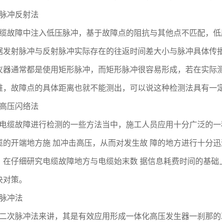
脉冲反射法
缆故障中注入低压脉冲，基于故障点的阻抗与其他点不匹配，低
据发射脉冲与反射脉冲实际存在的往返时间差大小与脉冲具体传
仪器通常都是使用矩形脉冲，而矩形脉冲很容易形成，若在实际
难，故障点的具体距离也就不能测出，可以说这种检测法具有一
高压闪络法
电缆故障进行检测的一些方法当中，施工人员应用十分广泛的一
缆的开端地方施 加冲击高压，从而对发生故 障的地方进行十分
。在仔细研究电缆故障地方与电缆始末数 据信息耗费时间的基础
决对策。
脉冲法
二次脉冲法来讲，其是有效应用形成一体化高压发生器一刹那的