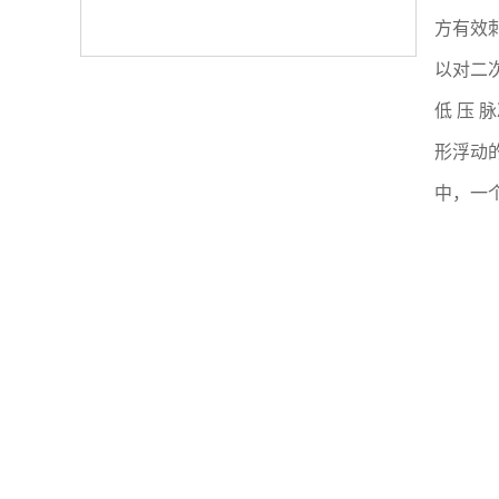
方有效
以对二
低 压
形浮动
中，一